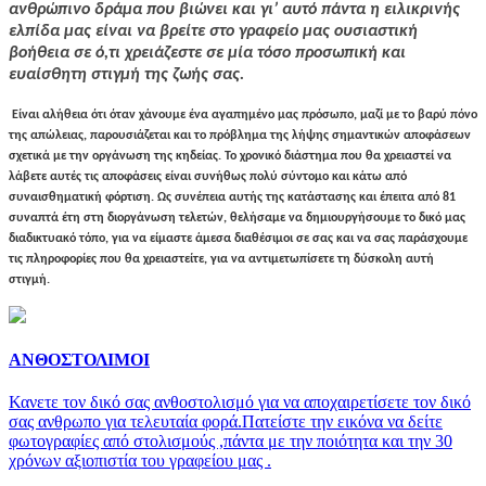
ανθρώπινο δράμα που βιώνει και γι’ αυτό πάντα η ειλικρινής
ελπίδα μας είναι να βρείτε στο γραφείο μας ουσιαστική
βοήθεια σε ό,τι χρειάζεστε σε μία τόσο προσωπική και
ευαίσθητη στιγμή της ζωής σας.
Είναι αλήθεια ότι όταν χάνουμε ένα αγαπημένο μας πρόσωπο, μαζί με το βαρύ πόνο
της απώλειας, παρουσιάζεται και το πρόβλημα της λήψης σημαντικών αποφάσεων
σχετικά με την οργάνωση της κηδείας. Το χρονικό διάστημα που θα χρειαστεί να
λάβετε αυτές τις αποφάσεις είναι συνήθως πολύ σύντομο και κάτω από
συναισθηματική φόρτιση. Ως συνέπεια αυτής της κατάστασης και έπειτα από 81
συναπτά έτη στη διοργάνωση τελετών, θελήσαμε να δημιουργήσουμε το δικό μας
διαδικτυακό τόπο, για να είμαστε άμεσα διαθέσιμοι σε σας και να σας παράσχουμε
τις πληροφορίες που θα χρειαστείτε, για να αντιμετωπίσετε τη δύσκολη αυτή
στιγμή.
ΑΝΘΟΣΤΟΛΙΜΟΙ
Κανετε τον δικό σας ανθοστολισμό για να αποχαιρετίσετε τον δικό
σας ανθρωπο για τελευταία φορά.Πατείστε την εικόνα να δείτε
φωτογραφίες από στολισμούς ,πάντα με την ποιότητα και την 30
χρόνων αξιοπιστία του γραφείου μας .